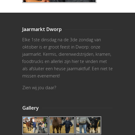
Jaarmarkt Dworp
Elke 1ste dinsdag na de 3de zondag van
oktober is er groot feest in Dworp: onze
jaarmarkt. Kermis, dierenwedstrijden, kramen,
foodtrucks en allerlei zijn hier te vinden met
als afsluiter een heuse jaarmaktfuif. Een niet te
missen evenement!
Zien wij jou daar?
Gallery