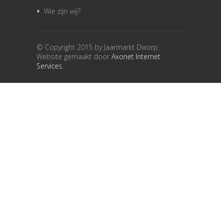
Wie zijn wij?
© Copyright 2015 by Jaarmarkt Dworp.
Website gemaakt door
Axonet Internet
Services
.