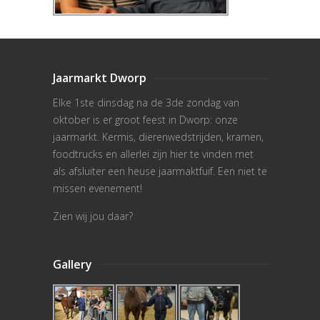
Jaarmarkt Dworp
Elke 1ste dinsdag na de 3de zondag van
oktober is er groot feest in Dworp: onze
jaarmarkt. Kermis, dierenwedstrijden, kramen,
foodtrucks en allerlei zijn hier te vinden met
als afsluiter een heuse jaarmaktfuif. Een niet te
missen evenement!
Zien wij jou daar?
Gallery