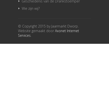
Geschiedenis van de Drankstoemper
Wie zijn wij?
© Copyright 2015 by Jaarmarkt Dworp.
Website gemaakt door
Axonet Internet
Services
.