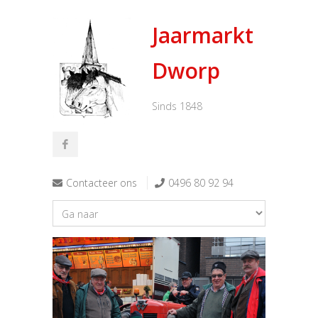
Jaarmarkt
Dworp
Sinds 1848
Contacteer ons
0496 80 92 94