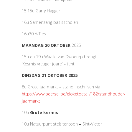
15.15u Garry Hagger
16u Samenzang basisscholen
16u30 A-Ties
MAANDAG 20 OKTOBER
2025
15u en 19u Waaile van Dwoeurp brengt
‘Kesmis vreuger joare’ – tent
DINSDAG 21 OKTOBER 2025
8u Grote jaarmarkt – stand inschrijven via
https://www.beersel.be/eloketdetail/182/standhouder-
jaarmarkt
10u
Grote kermis
10u Natuurpunt stelt tentoon
–
Sint-Victor