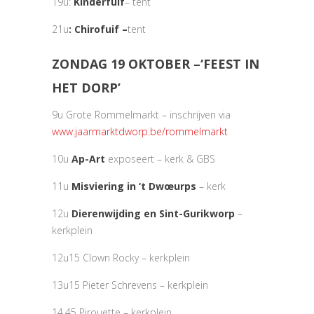
19u:
Kinderfuif
– tent
21u
: Chirofuif
–
tent
ZONDAG 19 OKTOBER
–
‘FEEST IN
HET DORP’
9u Grote Rommelmarkt – inschrijven via
www.jaarmarktdworp.be/rommelmarkt
10u
Ap-Art
exposeert – kerk & GBS
11u
Misviering
in ‘t Dwœurps
– kerk
12u
Dierenwijding en Sint-Gurikworp
–
kerkplein
12u15 Clown Rocky – kerkplein
13u15 Pieter Schrevens – kerkplein
14.45 Pirouette – kerkplein