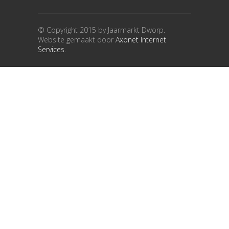
© Copyright 2015 by Jaarmarkt Dworp.
Website gemaakt door
Axonet Internet
Services
.