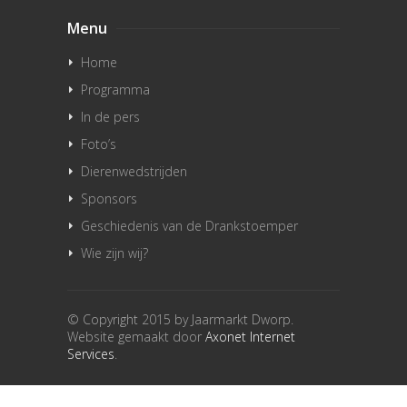
Menu
Home
Programma
In de pers
Foto’s
Dierenwedstrijden
Sponsors
Geschiedenis van de Drankstoemper
Wie zijn wij?
© Copyright 2015 by Jaarmarkt Dworp.
Website gemaakt door
Axonet Internet
Services
.