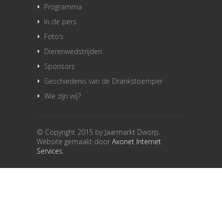
Programma
In de pers
Foto’s
Dierenwedstrijden
Sponsors
Geschiedenis van de Drankstoemper
Wie zijn wij?
© Copyright 2015 by Jaarmarkt Dworp.
Website gemaakt door
Axonet Internet
Services
.