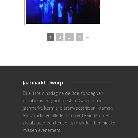
1
2
...
4
►
Jaarmarkt Dworp
Elke 1ste dinsdag na de 3de zondag van
oktober is er groot feest in Dworp: onze
jaarmarkt. Kermis, dierenwedstrijden, kramen,
foodtrucks en allerlei zijn hier te vinden met
als afsluiter een heuse jaarmaktfuif. Een niet te
missen evenement!