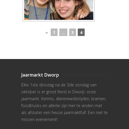
◄
1
...
3
4
Jaarmarkt Dworp
Elke 1ste dinsdag na de 3de zondag van
oktober is er groot feest in Dworp: onze
jaarmarkt. Kermis, dierenwedstrijden, kramen,
foodtrucks en allerlei zijn hier te vinden met
als afsluiter een heuse jaarmaktfuif. Een niet te
missen evenement!