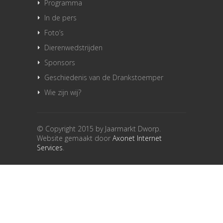
Programma
In de pers
Foto’s
Dierenwedstrijden
Sponsors
Geschiedenis van de Drankstoemper
Wie zijn wij?
© Copyright 2015 by Jaarmarkt Dworp.
Website gemaakt door
Axonet Internet
Services
.